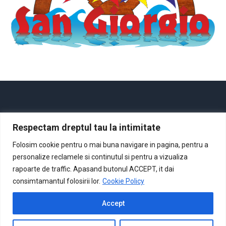
Respectam dreptul tau la intimitate
Acasă
Despre noi
Cursuri
Noutăţi
Contact
Folosim cookie pentru o mai buna navigare in pagina, pentru a
personalize reclamele si continutul si pentru a vizualiza
rapoarte de traffic. Apasand butonul ACCEPT, it dai
consimtamantul folosirii lor.
Cookie Policy
Accept