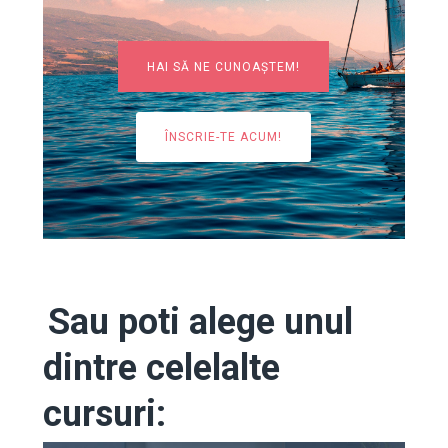
HAI SĂ NE CUNOAȘTEM!
ÎNSCRIE-TE ACUM!
Sau poti alege unul
dintre celelalte
cursuri: