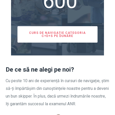
600
CURS DE NAVIGAŢIE CATEGORIA
C+D+S PE DUNĂRE
De ce să ne alegi pe noi?
Cu peste 10 ani de experiență în cursuri de navigație, știm
să-ți împărtășim din cunoștiințele noastre pentru a deveni
un bun skipper. În plus, dacă urmezi îndrumările noastre,
îți garantăm succesul la examenul ANR.