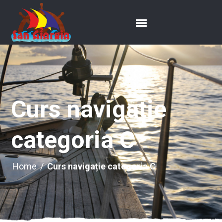
Curs navigație
categoria C
Home
/
Curs navigație categoria C