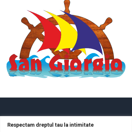
Respectam dreptul tau la intimitate
Acasă
Despre noi
Cursuri