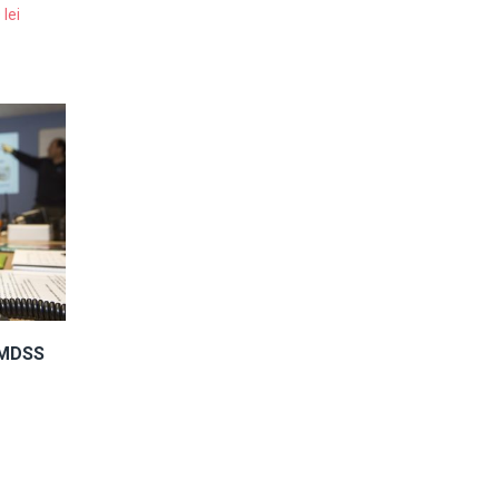
0
lei
GMDSS