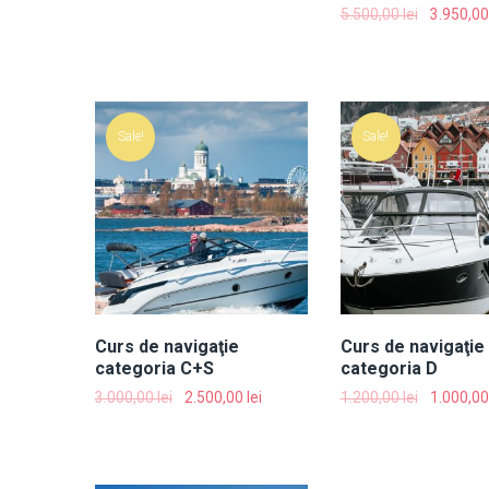
5.500,00
lei
3.950,0
Sale!
Sale!
Curs de navigaţie
Curs de navigaţie
categoria C+S
categoria D
3.000,00
lei
2.500,00
lei
1.200,00
lei
1.000,0