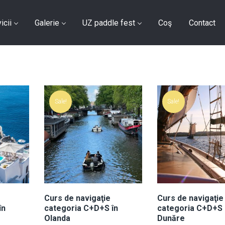
icii
Galerie
UZ paddle fest
Coş
Contact
Sale!
Sale!
Curs de navigaţie
Curs de navigaţie
în
categoria C+D+S în
categoria C+D+S
Olanda
Dunăre