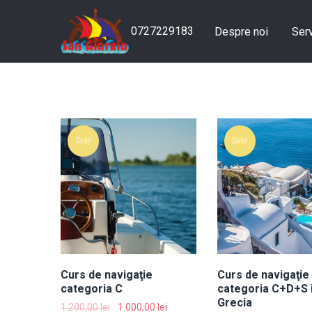
0727229183
Despre noi
Serv
Sale!
Sale!
Curs de navigaţie
Curs de navigaţie
categoria C
categoria C+D+S 
Grecia
1.200,00
lei
1.000,00
lei