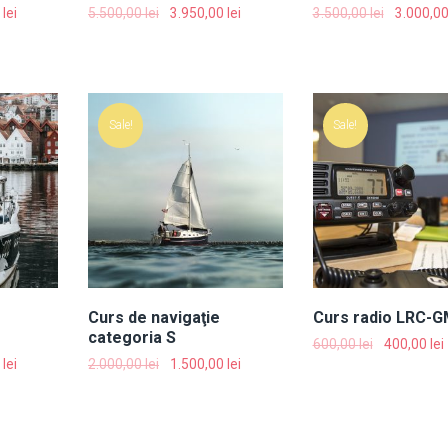
0
lei
5.500,00
lei
3.950,00
lei
3.500,00
lei
3.000,0
Sale!
Sale!
Curs de navigaţie
Curs radio LRC-
categoria S
600,00
lei
400,00
lei
0
lei
2.000,00
lei
1.500,00
lei