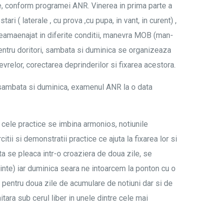
te, conform programei ANR. Vinerea in prima parte a
ari ( laterale , cu prova ,cu pupa, in vant, in curent) ,
neamaenajat in diferite conditii, manevra MOB (man-
. Pentru doritori, sambata si duminica se organizeaza
vrelor, corectarea deprinderilor si fixarea acestora.
a sambata si duminica, examenul ANR la o data
i cele practice se imbina armonios, notiunile
itii si demonstratii practice ce ajuta la fixarea lor si
a se pleaca intr-o croaziera de doua zile, se
inte) iar duminica seara ne intoarcem la ponton cu o
 pentru doua zile de acumulare de notiuni dar si de
hitara sub cerul liber in unele dintre cele mai