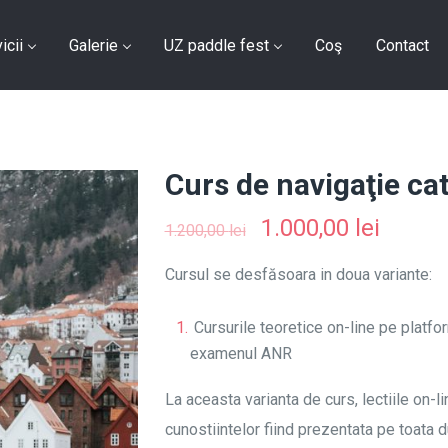
icii
Galerie
UZ paddle fest
Coş
Contact
Curs de navigaţie ca
1.000,00
lei
1.200,00
lei
Cursul se desfăsoara in doua variante:
Cursurile teoretice on-line pe platfor
examenul ANR
La aceasta varianta de curs, lectiile on-l
cunostiintelor fiind prezentata pe toata d