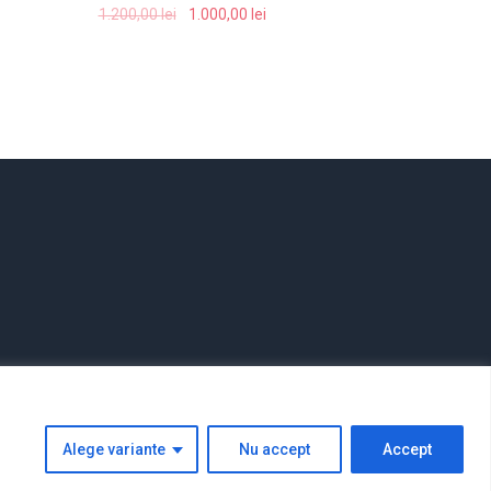
1.200,00
lei
1.000,00
lei
Alege variante
Nu accept
Accept