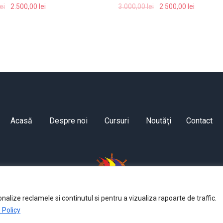
lei
2.500,00
lei
3.000,00
lei
2.500,00
lei
Acasă
Despre noi
Cursuri
Noutăţi
Contact
lize reclamele si continutul si pentru a vizualiza rapoarte de traffic.
 Policy
Copyright @ sangiorgio @ 2023