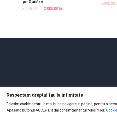
pe Dunăre
5.000,00
3.500,00
lei
3.000,00
lei
Respectam dreptul tau la intimitate
Folosim cookie pentru o mai buna navigare in pagina, pentru a persona
Apasand butonul ACCEPT, it dai consimtamantul folosirii lor.
Cookie