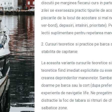
discutii pe marginea fiecarui curs in par
zilei se exerseaza practic tipurile de acost
plecarile de la locul de acostare si mal 
ver-bord), depasiri, intalniri, prioritate)
lectii suplimentare pentru repetarea mane
2. Cursuri teoretice si practice pe barc
stabilita de capitanie.
La aceasta varianta cursurile teoretice s
teoretice fiind imediat explicitate cu exerc
crearea deprinderilor manevrelor. Sambat
doarme pe barca sau la cort (dupa prefer
experienta de navigatie life. Ne pregatim
distractie la foc de tabara si ritmuri de c
salbatice zone.