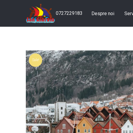
0727229183
Despre noi
Serv
Sale!