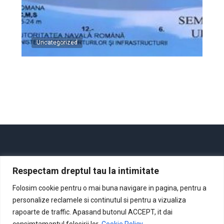
Uncategorized
Respectam dreptul tau la intimitate
Acasă
Despre noi
Cursuri
Noutăţi
Contact
Folosim cookie pentru o mai buna navigare in pagina, pentru a
personalize reclamele si continutul si pentru a vizualiza
rapoarte de traffic. Apasand butonul ACCEPT, it dai
consimtamantul folosirii lor.
Cookie Policy