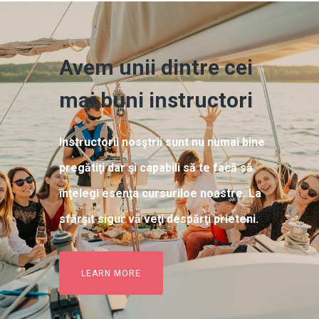
Avem unii dintre cei
mai buni instructori
Instructorii nosştrii sunt nu numai bine
pregătiţi dar şi capabili să te facă să
înţelegi esenţa cursuriloe noastre. La
sfârşit sigur vă veţi despărţi prieteni.
LEARN MORE