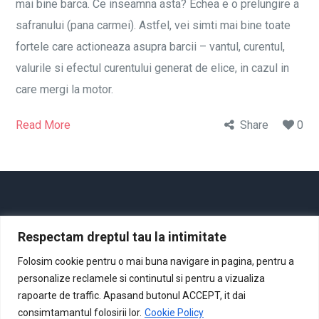
mai bine barca. Ce inseamna asta? Echea e o prelungire a
safranului (pana carmei). Astfel, vei simti mai bine toate
fortele care actioneaza asupra barcii – vantul, curentul,
valurile si efectul curentului generat de elice, in cazul in
care mergi la motor.
Read More
Share
0
Respectam dreptul tau la intimitate
Acasă
Despre noi
Cursuri
Noutăţi
Contact
Folosim cookie pentru o mai buna navigare in pagina, pentru a
personalize reclamele si continutul si pentru a vizualiza
rapoarte de traffic. Apasand butonul ACCEPT, it dai
consimtamantul folosirii lor.
Cookie Policy