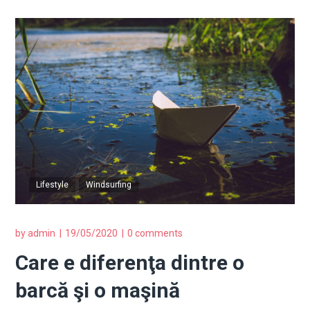
Lifestyle
Windsurfing
by
admin
19/05/2020
0 comments
Care e diferenţa dintre o
barcă şi o maşină